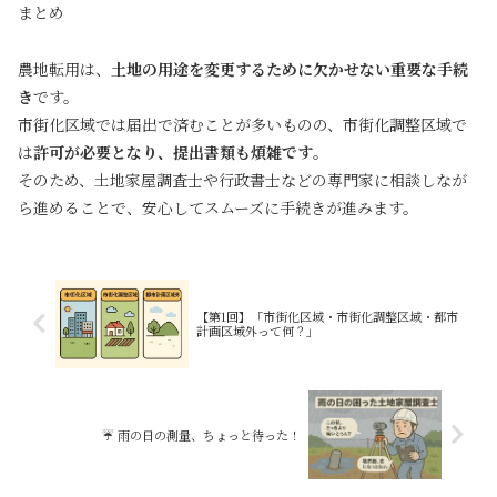
まとめ
農地転用は、
土地の用途を変更するために欠かせない重要な手続
き
です。
市街化区域では届出で済むことが多いものの、市街化調整区域で
は
許可が必要となり、提出書類も煩雑です
。
そのため、土地家屋調査士や行政書士などの専門家に相談しなが
ら進めることで、安心してスムーズに手続きが進みます。
【第1回】「市街化区域・市街化調整区域・都市
計画区域外って何？」
☔ 雨の日の測量、ちょっと待った！