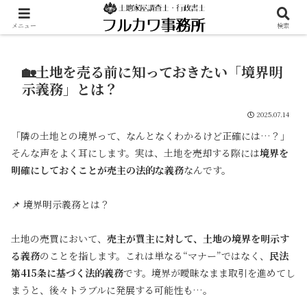
メニュー
検索
🏡土地を売る前に知っておきたい「境界明
示義務」とは？
2025.07.14
「隣の土地との境界って、なんとなくわかるけど正確には…？」
そんな声をよく耳にします。実は、土地を売却する際には
境界を
明確にしておくことが売主の法的な義務
なんです。
📌 境界明示義務とは？
土地の売買において、
売主が買主に対して、土地の境界を明示す
る義務
のことを指します。これは単なる“マナー”ではなく、
民法
第415条に基づく法的義務
です。境界が曖昧なまま取引を進めてし
まうと、後々トラブルに発展する可能性も…。