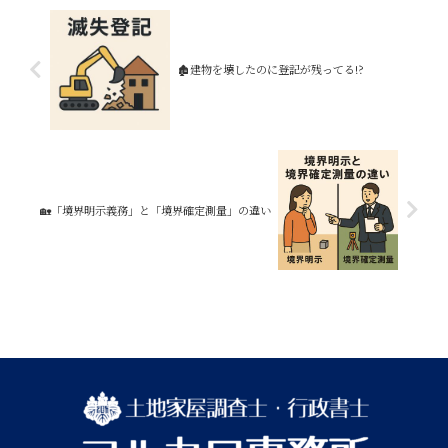
🏚️建物を壊したのに登記が残ってる!?
🏡「境界明示義務」と「境界確定測量」の違い