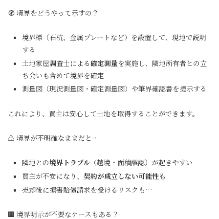
🧭 境界をどうやって示すの？
境界標（石杭、金属プレートなど）を設置して、現地で説明
する
土地家屋調査士による
確定測量
を実施し、隣地所有者との立
ち会いも含めて境界を確定
測量図（現況測量図・確定測量図）や筆界確認書を提示する
これにより、買主は安心して土地を取得することができます。
⚠ 境界が不明確なままだと…
隣地との
境界トラブル
（越境・面積誤認）が起きやすい
買主が不安になり、
契約が成立しない可能性
も
売却後に損害賠償請求を受けるリスクも…
🏢 境界明示が不要なケースもある？